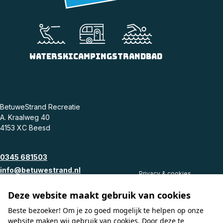
Camping
Strandbad
Waterski
BetuweStrand Recreatie
A. Kraalweg 40
4153 XC Beesd
0345 681503
info@betuwestrand.nl
Privacy & cookies
Voorwaarden
Deze website maakt gebruik van cookies
Facebook
Disclaimer
Instagram
© 2026 - Website 💙 Prosuco
Beste bezoeker! Om je zo goed mogelijk te helpen op onze
website maken wij gebruik van cookies. Door deze te